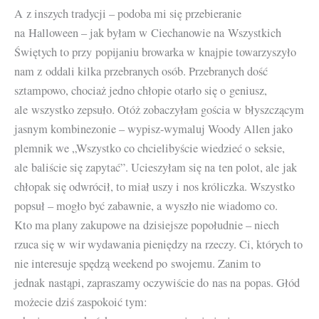
A z inszych tradycji – podoba mi się przebieranie
na Halloween – jak byłam w Ciechanowie na Wszystkich
Świętych to przy popijaniu browarka w knajpie towarzyszyło
nam z oddali kilka przebranych osób. Przebranych dość
sztampowo, chociaż jedno chłopie otarło się o geniusz,
ale wszystko zepsuło. Otóż zobaczyłam gościa w błyszczącym
jasnym kombinezonie – wypisz-wymaluj Woody Allen jako
plemnik we „Wszystko co chcielibyście wiedzieć o seksie,
ale baliście się zapytać”. Ucieszyłam się na ten polot, ale jak
chłopak się odwrócił, to miał uszy i nos króliczka. Wszystko
popsuł – mogło być zabawnie, a wyszło nie wiadomo co.
Kto ma plany zakupowe na dzisiejsze popołudnie – niech
rzuca się w wir wydawania pieniędzy na rzeczy. Ci, których to
nie interesuje spędzą weekend po swojemu. Zanim to
jednak nastąpi, zapraszamy oczywiście do nas na popas. Głód
możecie dziś zaspokoić tym: