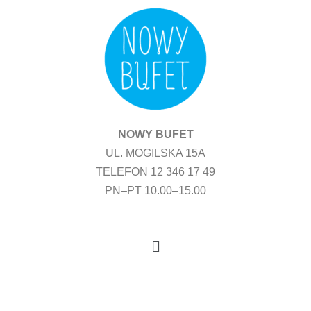
Przejdź
do
treści
NOWY BUFET
UL. MOGILSKA 15A
TELEFON 12 346 17 49
PN–PT 10.00–15.00
Menu