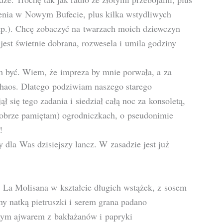
enia w Nowym Bufecie, plus kilka wstydliwych
itp.). Chcę zobaczyć na twarzach moich dziewczyn
jest świetnie dobrana, rozwesela i umila godziny
m być. Wiem, że impreza by mnie porwała, a za
chaos. Dlatego podziwiam naszego starego
ł się tego zadania i siedział całą noc za konsoletą,
dobrze pamiętam) ogrodniczkach, o pseudonimie
!
 dla Was dzisiejszy lancz. W zasadzie jest już
 z La Molisana w kształcie długich wstążek, z sosem
y natką pietruszki i serem grana padano
ntnym ajwarem z bakłażanów i papryki