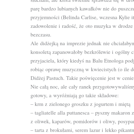
parę bardzo lubianych kawałków nie do puszcz
przyjemności (Belinda Carlise, wczesna Kylie 
zadowolenie i radość, że oto muzyka w drodze 
bezczasu.
Ale didżejką na imprezie jednak nie chciałaby
konsoletą zapanowałoby bezkrólewie i ogólny 
przyjaciela, który kiedyś na Balu Etnologa podją
robiąc oprawę muzyczną w kwiecistych (o ile 
Didżej Pastuch. Takie poświęcenie jest w cenie
Nie całą noc, ale cały ranek przygotowywaliśmy
gotowy, a wyróżniają go takie składowe:
– krm z zielonego groszku z jogurtem i miętą
– tagliatelle alla puttanesca – pyszny makaron
z oliwek, kaparów, pomidorów i oliwy, posypan
– tarta z brokułami, serem lazur i lekko pika