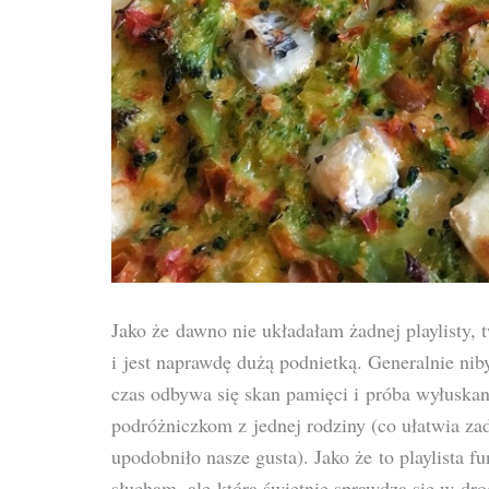
Jako że dawno nie układałam żadnej playlisty, 
i jest naprawdę dużą podnietką. Generalnie nib
czas odbywa się skan pamięci i próba wyłuskan
podróżniczkom z jednej rodziny (co ułatwia z
upodobniło nasze gusta). Jako że to playlista f
słucham, ale która świetnie sprawdza się w dro