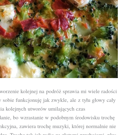
tworzenie kolejnej na podróż sprawia mi wiele radości
y sobie funkcjonuję jak zwykle, ale z tyłu głowy cały
ia kolejnych utworów umilających czas
adanie, bo wzrastanie w podobnym środowisku trochę
unkcyjna, zawiera trochę muzyki, której normalnie nie
dze. Trochę tak jak radio ze złotymi przebojami, plus