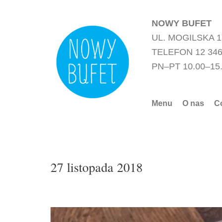
Przejdź
do
NOWY BUFET
treści
UL. MOGILSKA 
TELEFON 12 346
PN–PT 10.00–15
Menu
O nas
C
27 listopada 2018