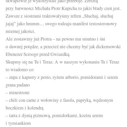
skwapliwie je wykorzystali jako przeboje. Zresztą
przy barwności Michała Piotr Kupicha to jakiś blady cień jest.
Zawsze z siostrami traktowałyśmy refren „Słuchaj, słuchaj
jajaj” jako hmmm… swego rodzaju manifest testosteronowy
miernej jakości.
Ale zostawmy już Piotra – na pewno mu smutno i śni
o dawnej potędze, a przecież nie chcemy być jak dickensowski
Ebenezer Scrooge przed Gwiazdką.
Skupmy się na Tu i Teraz. A w naszym wykonaniu Tu i Teraz
to wiadomo co:
– zupa z kapusty z pesto, ryżem arborio, pomidorami i serem
grana padano
– minestrone
– chili con carne z wołowiny z fasola, papryką, wędzonym
boczkiem i kolendrą
– tarta z dynią piżmową, pomidorkami, kozim serem
i tymiankiem