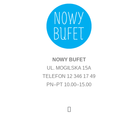
Przejdź
do
treści
NOWY BUFET
UL. MOGILSKA 15A
TELEFON 12 346 17 49
PN–PT 10.00–15.00
Menu