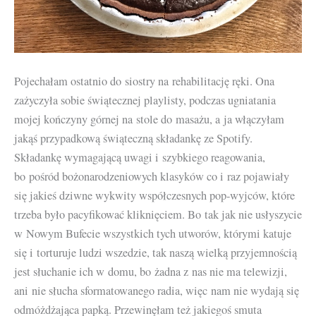
Pojechałam ostatnio do siostry na rehabilitację ręki. Ona
zażyczyła sobie świątecznej playlisty, podczas ugniatania
mojej kończyny górnej na stole do masażu, a ja włączyłam
jakąś przypadkową świąteczną składankę ze Spotify.
Składankę wymagającą uwagi i szybkiego reagowania,
bo pośród bożonarodzeniowych klasyków co i raz pojawiały
się jakieś dziwne wykwity współczesnych pop-wyjców, które
trzeba było pacyfikować kliknięciem. Bo tak jak nie usłyszycie
w Nowym Bufecie wszystkich tych utworów, którymi katuje
się i torturuje ludzi wszedzie, tak naszą wielką przyjemnością
jest słuchanie ich w domu, bo żadna z nas nie ma telewizji,
ani nie słucha sformatowanego radia, więc nam nie wydają się
odmóżdżająca papką. Przewinęłam też jakiegoś smuta