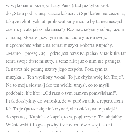
w wykonaniu późnego Lady Pank (stąd już tylko krok
do „Stała pod ścianą, sącząc kakao(…) Spotkałem narzeczoną,
taką ze szkolnych lat, próbowaliśmy mocno by taniec naszych
ciał rozgrzała jakaś iskraaaaa”). Rozmawiałyśmy sobie, razem
z mamą, która w pewnym momencie wyraziła swoje
niepochlebne zdanie na temat muzyki Roberta Kupichy.
„Mamo – proszę Cię – gdzie jest teraz Kupicha? Miał kilka lat
temu swoje dwie minuty, a teraz nikt już o nim nie pamięta.
Ja nawet nie pomnę nazwy jego zespołu. Poza tym ta
muzyka… Ten wysilony wokal. To już chyba wolę Ich Troje”.
Na to moja siostra (jako ten wielki umysł, co to myśli
podobnie, hłe hłe): „Od razu o tym samym pomyślałam!”.
I tak doszłyśmy do wniosku, że w porównaniu z repertuarem
Ich Troje (proszę się nie krzywić, ale obiektywnie podejść
do sprawy), Kupicha z kapelą to są popłuczyny. To tak jakby
Wiśniewski i Łągwa pozbyli się odrzutów z sesji, a oni