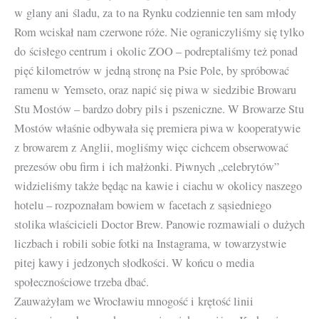
w glany ani śladu, za to na Rynku codziennie ten sam młody
Rom wciskał nam czerwone róże. Nie ograniczyliśmy się tylko
do ścisłego centrum i okolic ZOO – podreptaliśmy też ponad
pięć kilometrów w jedną stronę na Psie Pole, by spróbować
ramenu w Yemseto, oraz napić się piwa w siedzibie Browaru
Stu Mostów – bardzo dobry pils i pszeniczne. W Browarze Stu
Mostów właśnie odbywała się premiera piwa w kooperatywie
z browarem z Anglii, mogliśmy więc cichcem obserwować
prezesów obu firm i ich małżonki. Piwnych „celebrytów”
widzieliśmy także będąc na kawie i ciachu w okolicy naszego
hotelu – rozpoznałam bowiem w facetach z sąsiedniego
stolika wlaścicieli Doctor Brew. Panowie rozmawiali o dużych
liczbach i robili sobie fotki na Instagrama, w towarzystwie
pitej kawy i jedzonych słodkości. W końcu o media
społecznościowe trzeba dbać.
Zauważyłam we Wrocławiu mnogość i krętość linii