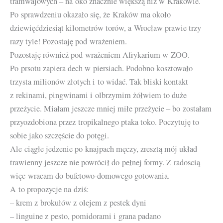
tramwajowych – na oko znacznie większą niż w Krakowie.
Po sprawdzeniu okazało się, że Kraków ma około
dziewięćdziesiąt kilometrów torów, a Wrocław prawie trzy
razy tyle! Pozostaję pod wrażeniem.
Pozostaję również pod wrażeniem Afrykarium w ZOO.
Po prsotu zapiera dech w piersiach. Podobno kosztowało
trzysta milionów złotych i to widać. Tak bliski kontakt
z rekinami, pingwinami i olbrzymim żółwiem to duże
przeżycie. Miałam jeszcze mniej miłe przeżycie – bo zostałam
przyozdobiona przez tropikalnego ptaka toko. Poczytuję to
sobie jako szczęście do potęgi.
Ale ciągłe jedzenie po knajpach męczy, zresztą mój układ
trawienny jeszcze nie powrócił do pełnej formy. Z radoscią
więc wracam do bufetowo-domowego gotowania.
A to propozycje na dziś:
– krem z brokułów z olejem z pestek dyni
– linguine z pesto, pomidorami i grana padano