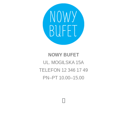
Przejdź
do
treści
NOWY BUFET
UL. MOGILSKA 15A
TELEFON 12 346 17 49
PN–PT 10.00–15.00
Menu