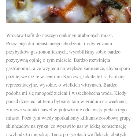
Wrocław trafił do naszego rankingu ulubionych miast.
Przez pięć dni nieustannego chodzenia i odwiedzania
przybytków gastronomicznych, wyrobiliśmy sobie bardzo
pozytywną opinię o tym mieście. Bardzo rozwinięta
gastronomia, a ze względu na większe kamienice, chyba sporo
późniejsze niż te w centrum Krakowa, lokale też są bardziej
reprezentacyjne, wysokie, o wielkich witrynach. Bardzo
podoba mi się mnogość zieleni i wszechobecna woda. Kiedy
ponad dziesieć lat temu byliśmy tam w grudniu na weekend,
zimowe warunki nawet w połowie nie oddawały piękna tego
miasta. Poza tym wtedy spotkalismy kilkunastoosobową grupę
skinheadów na rynku, co wprawiło nas w lekką konsternację
i wzbudziło niepokój. Teraz po łysolach we flekach, obutych