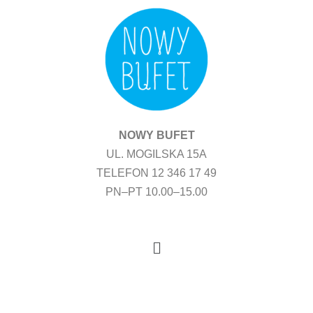
Przejdź
do
treści
NOWY BUFET
UL. MOGILSKA 15A
TELEFON 12 346 17 49
PN–PT 10.00–15.00
Menu