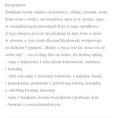
kilogramów.
Dodałam trochę cukinii od dostawcy, cebulę, czosnek, zioła,
białe wino i wodę i oto mogliście zjeść je w postaci zupy –
w osiemdziesięciu procentach była to zupa ogródkowa.
Z tego miejsca jeszcze raz dziękuję za dary losu, a skoro
w utworze o tym tytule Ryszard Rynkowski wyśpiewuje
za Jackiem Cyganem: „Brałeś z życia tyle lat, teraz coś od
siebie daj” – oto co daję dziś od siebie. Za drobną opłatą:
– zupa z kukurydzy z mleczkiem kokosowym, imbirem
i limonką
– chili con carne z mielonej wołowiny, z papryka, fasolą
i pomidorami, podawane z grillowaną tortillą, kolendrą
o odrobiną kwaśnej śmietany
– tarta z burakami, kozim twarożkiem i pestkami dyni
– brownie z sosem karmelowym.