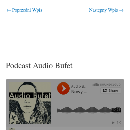
←
Poprzedni Wpis
Następny Wpis
→
Podcast Audio Bufet