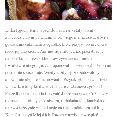
Kilka tygodni temu wpadł do nas z rana stały klient
z niecodziennym pytaniem. Otóż – jego mama uszczęśliwiła
go dwiema cukiniami z ogródka, które przyjął, bo nie chciał
robić jej przykrości. Ani mu się śniło jednak przerabiać je
na posiłki, ponieważ klient ów żywi się na mieście
i właściwie nie gotuje. Zaproponował mi więc deal – że on mi
te cukinie sprezentuje. Wtedy każdy będzie zadowolony,
a towar nie ulegnie zmarnowaniu. Przytaknęłam skwapliwie –
wprawdzie to tylko dwie sztuki, ale z własnego ogródka!
Poszedł do samochodu i przyniósł owe warzywa. Cóż – były
to raczej cukiniony, cukiniszcza, turbokabaczki, kandydatki
na zwyciężczynie w konkursie na najdorodniejszą cukinię
Koła Gospodyń Miejskich. Razem ważyły prawie pięć