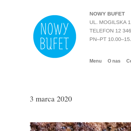
Przejdź
do
NOWY BUFET
treści
UL. MOGILSKA 
TELEFON 12 346
PN–PT 10.00–15
Menu
O nas
C
3 marca 2020