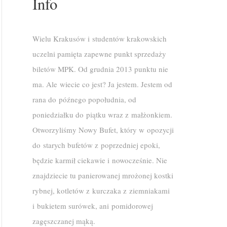
Info
Wielu Krakusów i studentów krakowskich
uczelni pamięta zapewne punkt sprzedaży
biletów MPK. Od grudnia 2013 punktu nie
ma. Ale wiecie co jest? Ja jestem. Jestem od
rana do późnego popołudnia, od
poniedziałku do piątku wraz z małżonkiem.
Otworzyliśmy Nowy Bufet, który w opozycji
do starych bufetów z poprzedniej epoki,
będzie karmił ciekawie i nowocześnie. Nie
znajdziecie tu panierowanej mrożonej kostki
rybnej, kotletów z kurczaka z ziemniakami
i bukietem surówek, ani pomidorowej
zagęszczanej mąką.