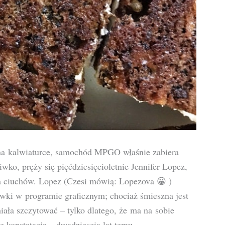
ć na kalwiaturce, samochód MPGO właśnie zabiera
o, pręży się pięćdziesięcioletnie Jennifer Lopez,
 ciuchów. Lopez (Czesi mówią: Lopezova 😀 )
wki w programie graficznym; chociaż śmieszna jest
iała szczytować – tylko dlatego, że ma na sobie
ę konstatacja – dwadziescia lat temu