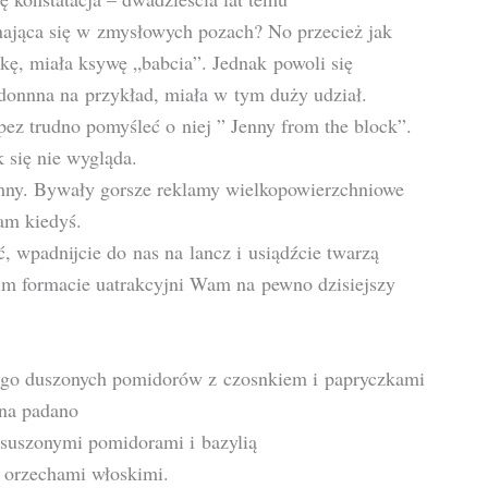
inająca się w zmysłowych pozach? No przecież jak
tkę, miała ksywę „babcia”. Jednak powoli się
onnna na przykład, miała w tym duży udział.
pez trudno pomyśleć o niej ” Jenny from the block”.
 się nie wygląda.
mny. Bywały gorsze reklamy wielkopowierzchniowe
am kiedyś.
, wpadnijcie do nas na lancz i usiądźcie twarzą
im formacie uatrakcyjni Wam na pewno dzisiejszy
ługo duszonych pomidorów z czosnkiem i papryczkami
ana padano
 suszonymi pomidorami i bazylią
 orzechami włoskimi.