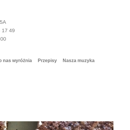
15A
 17 49
.00
o nas wyróżnia
Przepisy
Nasza muzyka