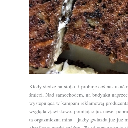
Kiedy siedzę na stołku i probuję coś nastuka
śmieci. Nad samochodem, na budynku naprzeciwk
występująca w kampani reklamowej producenta
wygląda zjawiskowo, pomijając już nawet popra
ta orgazmiczna mina – jakby gwiazda już-już m
określonej marki stylówę. Tu od razu pojawia si