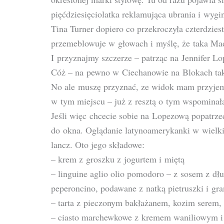
pięćdziesięciolatka reklamująca ubrania i wyg
Tina Turner dopiero co przekroczyła czterdzies
przemeblowuje w głowach i myślę, że taka Mad
I przyznajmy szczerze – patrząc na Jennifer Lo
Cóż – na pewno w Ciechanowie na Blokach tak
No ale muszę przyznać, ze widok mam przyje
w tym miejscu – już z resztą o tym wspominał
Jeśli więc chcecie sobie na Lopezową popatrzeć
do okna. Oglądanie latynoamerykanki w wielk
lancz. Oto jego składowe:
– krem z groszku z jogurtem i miętą
– linguine aglio olio pomodoro – z sosem z d
peperoncino, podawane z natką pietruszki i gr
– tarta z pieczonym bakłażanem, kozim serem,
– ciasto marchewkowe z kremem waniliowym i