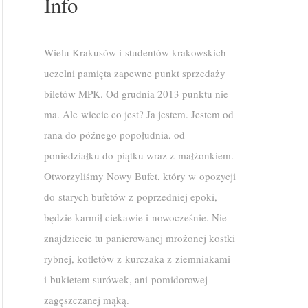
Info
Wielu Krakusów i studentów krakowskich
uczelni pamięta zapewne punkt sprzedaży
biletów MPK. Od grudnia 2013 punktu nie
ma. Ale wiecie co jest? Ja jestem. Jestem od
rana do późnego popołudnia, od
poniedziałku do piątku wraz z małżonkiem.
Otworzyliśmy Nowy Bufet, który w opozycji
do starych bufetów z poprzedniej epoki,
będzie karmił ciekawie i nowocześnie. Nie
znajdziecie tu panierowanej mrożonej kostki
rybnej, kotletów z kurczaka z ziemniakami
i bukietem surówek, ani pomidorowej
zagęszczanej mąką.