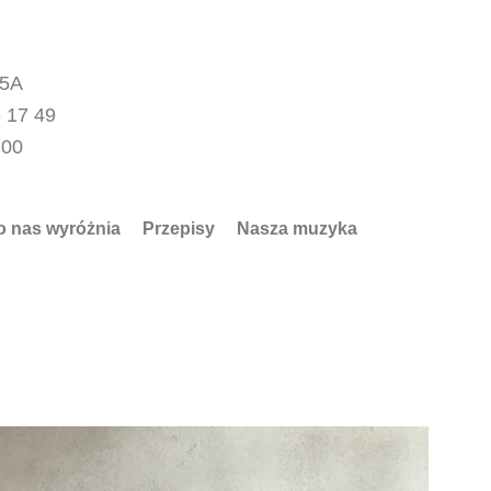
15A
 17 49
.00
o nas wyróżnia
Przepisy
Nasza muzyka