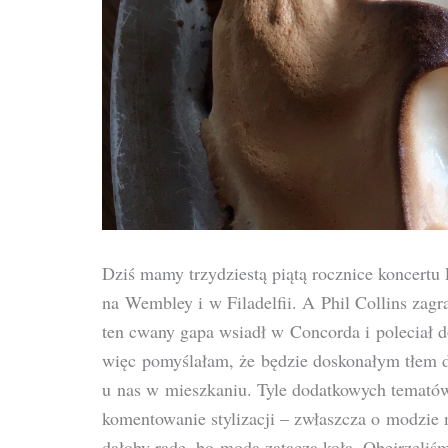
Dziś mamy trzydziestą piątą rocznice koncertu
na Wembley i w Filadelfii. A Phil Collins za
ten cwany gapa wsiadł w Concorda i poleciał d
więc pomyślałam, że będzie doskonałym tłem d
u nas w mieszkaniu. Tyle dodatkowych temat
komentowanie stylizacji – zwłaszcza o modzie 
dałoby radę, bo moda zatacza koła. Obejrzeliśmy