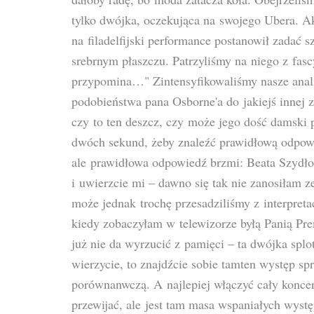
tylko dwójka, oczekująca na swojego Ubera. A
na filadelfijski performance postanowił zada
srebrnym płaszczu. Patrzyliśmy na niego z fasc
przypomina…" Zintensyfikowaliśmy nasze anal
podobieństwa pana Osborne'a do jakiejś innej z
czy to ten deszcz, czy może jego dość damski
dwóch sekund, żeby znaleźć prawidłową odpow
ale prawidłowa odpowiedź brzmi: Beata Szydło.
i uwierzcie mi – dawno się tak nie zanosiłam 
może jednak trochę przesadziliśmy z interpreta
kiedy zobaczyłam w telewizorze byłą Panią Pre
już nie da wyrzucić z pamięci – ta dwójka splo
wierzycie, to znajdźcie sobie tamten występ sprz
porównanwczą. A najlepiej włączyć cały koncer
przewijać, ale jest tam masa wspaniałych wyst