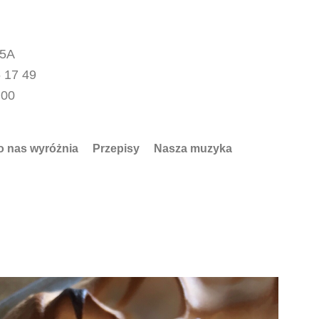
15A
 17 49
.00
o nas wyróżnia
Przepisy
Nasza muzyka