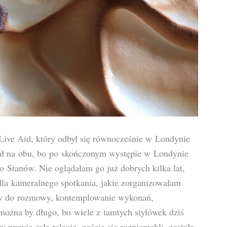
 Live Aid, który odbył się równocześnie w Londynie
grał na obu, bo po skończonym występie w Londynie
o Stanów. Nie oglądałam go już dobrych kilka lat,
la kameralnego spotkania, jakie zorganizowałam
ów do rozmowy, kontemplowanie wykonań,
można by długo, bo wiele z tamtych stylówek dziś
 prawie całą relację, goście się rozpierzchli, została