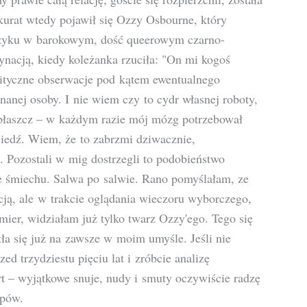
kurat wtedy pojawił się Ozzy Osbourne, który
ć szyku w barokowym, dość queerowym czarno-
ynacją, kiedy koleżanka rzuciła: "On mi kogoś
ityczne obserwacje pod kątem ewentualnego
nanej osoby. I nie wiem czy to cydr własnej roboty,
 płaszcz – w każdym razie mój mózg potrzebował
iedź. Wiem, że to zabrzmi dziwacznie,
 Pozostali w mig dostrzegli to podobieństwo
ze śmiechu. Salwa po salwie. Rano pomyślałam, ze
cją, ale w trakcie oglądania wieczoru wyborczego,
mier, widziałam już tylko twarz Ozzy'ego. Tego się
tła się już na zawsze w moim umyśle. Jeśli nie
ed trzydziestu pięciu lat i zróbcie analizę
t – wyjątkowe snuje, nudy i smuty oczywiście radzę
ępów.