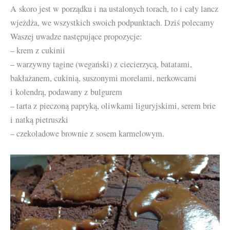
A skoro jest w porządku i na ustalonych torach, to i cały lancz
wjeżdża, we wszystkich swoich podpunktach. Dziś polecamy
Waszej uwadze następujące propozycje:
– krem z cukinii
– warzywny tagine (wegański) z ciecierzycą, batatami,
bakłażanem, cukinią, suszonymi morelami, nerkowcami
i kolendrą, podawany z bulgurem
– tarta z pieczoną papryką, oliwkami liguryjskimi, serem brie
i natką pietruszki
– czekoladowe brownie z sosem karmelowym.