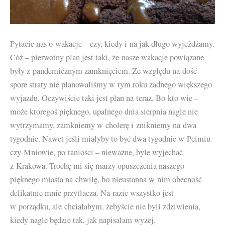
Pytacie nas o wakacje – czy, kiedy i na jak długo wyjeżdżamy.
Cóż – pierwotny plan jest taki, że nasze wakacje powiązane
były z pandemicznym zamknięciem. Ze względu na dość
spore straty nie planowaliśmy w tym roku żadnego większego
wyjazdu. Oczywiście taki jest plan na teraz. Bo kto wie –
może ktoregoś pięknego, upalnego dnia sierpnia nagle nie
wytrzymamy, zamkniemy w cholerę i znikniemy na dwa
tygodnie. Nawet jeśli miałyby to być dwa tygodnie w Pcimiu
czy Mniowie, po taniości – nieważne, byle wyjechać
z Krakowa. Trochę mi się marzy opuszczenia naszego
pięknego miasta na chwilę, bo nieustanna w nim obecność
delikatnie mnie przytłacza. Na razie wszystko jest
w porządku, ale chciałabym, żebyście nie byli zdziwienia,
kiedy nagle będzie tak, jak napisałam wyżej.