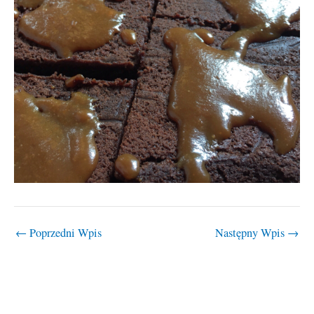
←
Poprzedni Wpis
Następny Wpis
→