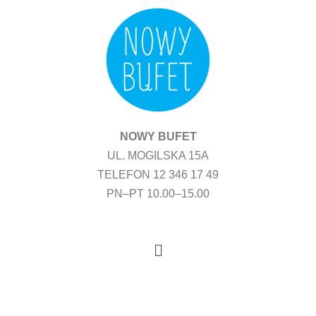
Przejdź
do
treści
NOWY BUFET
UL. MOGILSKA 15A
TELEFON 12 346 17 49
PN–PT 10.00–15.00
Menu