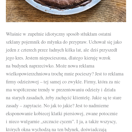
Właśnie w zupełnie idiotyczny sposób stłukłam ostatni
szklany pojemnik do młynka do przypraw. Uchował się jako
jeden z czterech przez ładnych kilka lat, ale dziś przyszedł
jego kres. Jestem niepocieszona, dlatego kieruję wzrok
na budynek naprzeciwko. Może nowa reklama
wielkopowierzchniowa trochę mnie pocieszy? Jest to reklama
firmy odzieżowej – tej samej co zwykle. Firmy, która za nic
ma współczesne trendy w prezentowaniu odzieży i działa
na starych zasadach, żeby zachęcić klientelę. Jakie są te stare
zasady – zapytacie. No jak to jakie? Jest to nadmierne
eksponowanie kobiecej klatki piersiowej, zwane potocznie
i nieco wulgarnie „szczucie cycem”. I ja, a także wszyscy,
których okna wychodzą na ten bdynek, doświadczają