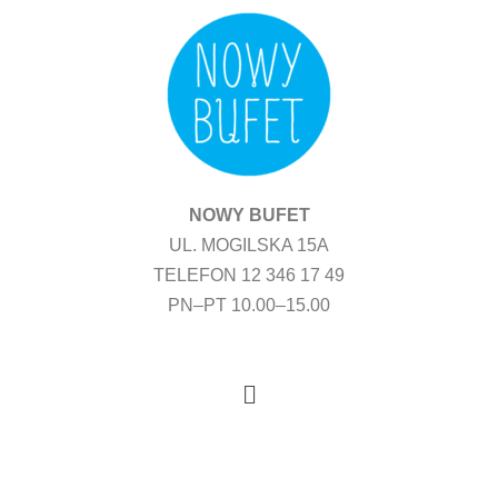
Przejdź
do
treści
NOWY BUFET
UL. MOGILSKA 15A
TELEFON 12 346 17 49
PN–PT 10.00–15.00
Menu