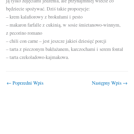
ją tylko zdjęciami jedzenia, ale przynajmniej wiecie co
będziecie spożywać. Dziś takie propozycje:
– krem kalafiorowy z brokułami i pesto
– makaron farfalle z cukinią, w sosie śmietanowo-winnym,
z pecorino romano
– chili con carne – jest jeszcze jakieś dziesięć porcji
– tarta z pieczonym bakłażanem, karczochami i serem fontal
– tarta czekoladowo-kajmakowa.
←
Poprzedni Wpis
Następny Wpis
→