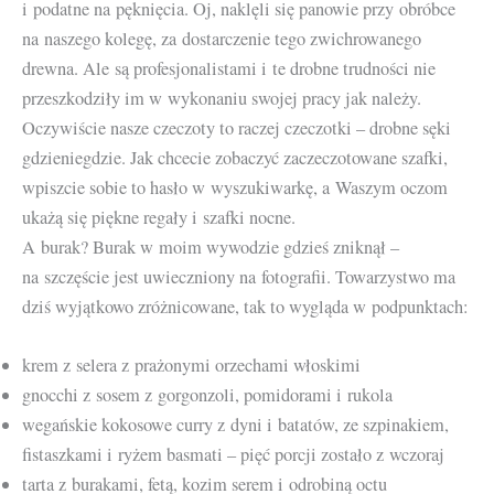
i podatne na pęknięcia. Oj, naklęli się panowie przy obróbce
na naszego kolegę, za dostarczenie tego zwichrowanego
drewna. Ale są profesjonalistami i te drobne trudności nie
przeszkodziły im w wykonaniu swojej pracy jak należy.
Oczywiście nasze czeczoty to raczej czeczotki – drobne sęki
gdzieniegdzie. Jak chcecie zobaczyć zaczeczotowane szafki,
wpiszcie sobie to hasło w wyszukiwarkę, a Waszym oczom
ukażą się piękne regały i szafki nocne.
A burak? Burak w moim wywodzie gdzieś zniknął –
na szczęście jest uwieczniony na fotografii. Towarzystwo ma
dziś wyjątkowo zróżnicowane, tak to wygląda w podpunktach:
krem z selera z prażonymi orzechami włoskimi
gnocchi z sosem z gorgonzoli, pomidorami i rukola
wegańskie kokosowe curry z dyni i batatów, ze szpinakiem,
fistaszkami i ryżem basmati – pięć porcji zostało z wczoraj
tarta z burakami, fetą, kozim serem i odrobiną octu