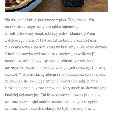
Na fotografii kulisy porannego wpisu. Wpuszczam Was
na tzw. back stage, uchylam rąbka tajemnicy.
Zmultiplikowany burak roboczy polski kłania się Wam
z dębowego blatu. A blat został zrobiony przez stolarza
z Kocmyrzowa z tarcicy, którą wybraliśmy w składzie drewna.
Blat i nadstawka wykonane są z tarcicy „prawidłowej”,
natomiast stół barowy i parapet zrobione są z desek od
naszego serdecznego kolegi, zawierających czeczoty. Co to są
czeczoty? To narośla, zgrubienia i wybrzuszenia sprawiające,
że rysunek słojów ulega zmianie. Tworzą się sęki, plamki
i różniste desenie, które sprawiają, że rysunek na drewnie jest
bardziej dekoracyjny. Takie czeczotowe drewno jest bardzo
cenione przez projektantów, natomiast nie było w ogóle
cenione przez naszych stolarzy, bo było bardziej kruche