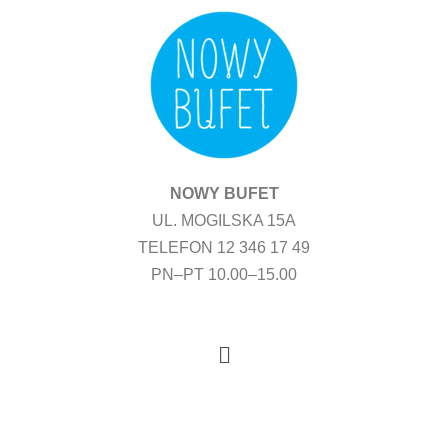
Przejdź
do
treści
NOWY BUFET
UL. MOGILSKA 15A
TELEFON 12 346 17 49
PN–PT 10.00–15.00
Menu