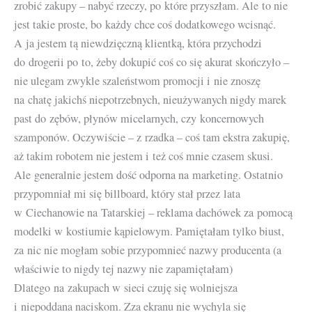
zrobić zakupy – nabyć rzeczy, po które przyszłam. Ale to nie
jest takie proste, bo każdy chce coś dodatkowego wcisnąć.
A ja jestem tą niewdzięczną klientką, która przychodzi
do drogerii po to, żeby dokupić coś co się akurat skończyło –
nie ulegam zwykle szaleństwom promocji i nie znoszę
na chatę jakichś niepotrzebnych, nieużywanych nigdy marek
past do zębów, płynów micelarnych, czy koncernowych
szamponów. Oczywiście – z rzadka – coś tam ekstra zakupię,
aż takim robotem nie jestem i też coś mnie czasem skusi.
Ale generalnie jestem dość odporna na marketing. Ostatnio
przypomniał mi się billboard, który stał przez lata
w Ciechanowie na Tatarskiej – reklama dachówek za pomocą
modelki w kostiumie kąpielowym. Pamiętałam tylko biust,
za nic nie mogłam sobie przypomnieć nazwy producenta (a
właściwie to nigdy tej nazwy nie zapamiętałam)
Dlatego na zakupach w sieci czuję się wolniejsza
i niepoddana naciskom. Zza ekranu nie wychyla się