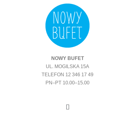
Przejdź
do
treści
NOWY BUFET
UL. MOGILSKA 15A
TELEFON 12 346 17 49
PN–PT 10.00–15.00
Menu