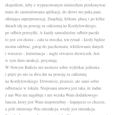
ekspedient, żeby z wypracowanym uśmiechem przekonywać
mnie do zainstalowania aplikacji, do drzwi nie puka pani,
oferująca superpromocję. Znajduję, klikam, płacę i po kilku
dniach idę na posesję za cukiernią na Kordylewskiego,
po odbiór przesyłki. A każdy samodzielny odbiór paczki
to jest coś ekstra – cała ta otoczka, ten rytuał – kiedy będzie
można odebrać, galop do paczkomatu, wklikiwanie danych
i wreszcie – kulminacja – nagle otwarcie drzwiczek. Jest
w tym dużo atrakcji, przyznaję.
W Nowym Bufecie nie możecie sobie wyklikać jedzenia
i pójść po nie za dwa dni na posesję za cukiernię
na Kordylewskiego. Dzwonicie, piszecie, ale sami sobie
odbieracie w lokalu. Niepisana umowa jest taka, że żadne
z nas Was nie nagabuje i nie wciska Wam dodatkowego
lanczu, który jest Wam niepotrzebny – kupujecie co chcecie,
a jeśli interesuje Was interakcja, wtedy jest interakcja.