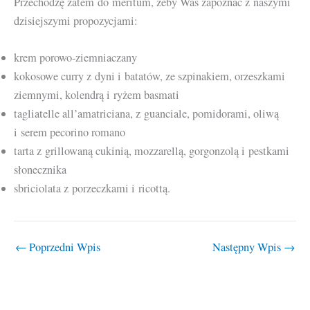
Przechodzę zatem do meritum, żeby Was zapoznać z naszymi
dzisiejszymi propozycjami:
krem porowo-ziemniaczany
kokosowe curry z dyni i batatów, ze szpinakiem, orzeszkami
ziemnymi, kolendrą i ryżem basmati
tagliatelle all’amatriciana, z guanciale, pomidorami, oliwą
i serem pecorino romano
tarta z grillowaną cukinią, mozzarellą, gorgonzolą i pestkami
słonecznika
sbriciolata z porzeczkami i ricottą.
←
Poprzedni Wpis
Następny Wpis
→