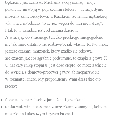
będziemy już zdanżać. Mieliśmy swoją szansę – moje
pokolenie miało ją w poprzednim stuleciu. . Teraz jedynie
możemy zamelorecytować z Kazikiem, że „mnie najbardziej
wk..wia u młodzieży, to że już więcej do niej nie należę”.
I tak to w zasadzie jest, od zarania dziejów.
A wracając do strasznego turecko-greckiego śniegogedonu –
nic tak mnie ostatnio nie rozbawiło, jak właśnie to. No, może
jeszcze czasami małżonek, który rzadko się odzywa,
ale czasem jak coś zgrabnie podsumuje, to czapki z głów! 😍
U nas cały śnieg stopniał, jest dość ciepło, co może zachęcić
do wyjścia z domowo-pracowej gawry, ab zaopatrzyć się
w rozmaite lancze. My proponujemy Wam dziś takie oto
rzeczy:
florencka zupa z fasoli z jarmużem i grzankami
tajska wołowina massaman z orzeszkami ziemnymi, kolndrą,
mleczkiem kokosowym i ryżem basmati