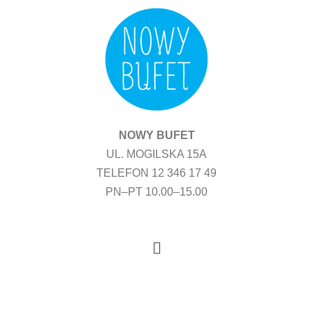
Przejdź
do
treści
NOWY BUFET
UL. MOGILSKA 15A
TELEFON 12 346 17 49
PN–PT 10.00–15.00
Menu