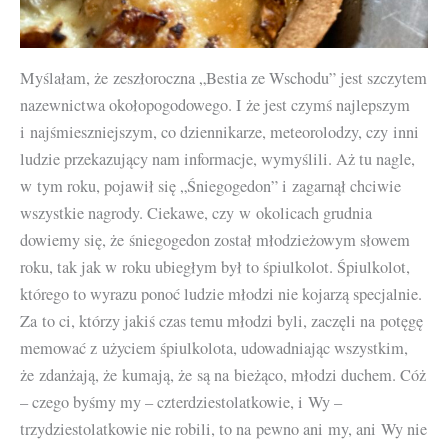
Myślałam, że zeszłoroczna „Bestia ze Wschodu” jest szczytem
nazewnictwa okołopogodowego. I że jest czymś najlepszym
i najśmieszniejszym, co dziennikarze, meteorolodzy, czy inni
ludzie przekazujący nam informacje, wymyślili. Aż tu nagle,
w tym roku, pojawił się „Śniegogedon” i zagarnął chciwie
wszystkie nagrody. Ciekawe, czy w okolicach grudnia
dowiemy się, że śniegogedon został młodzieżowym słowem
roku, tak jak w roku ubiegłym był to śpiulkolot. Śpiulkolot,
którego to wyrazu ponoć ludzie młodzi nie kojarzą specjalnie.
Za to ci, którzy jakiś czas temu młodzi byli, zaczęli na potęgę
memować z użyciem śpiulkolota, udowadniając wszystkim,
że zdanżają, że kumają, że są na bieżąco, młodzi duchem. Cóż
– czego byśmy my – czterdziestolatkowie, i Wy –
trzydziestolatkowie nie robili, to na pewno ani my, ani Wy nie