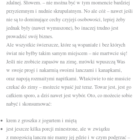
zdalnej. Słowem. – nie można być w tym momencie bardziej
przyziemnym i nudnie skrupulatnym. No ale cóż – nawet jeśli
nie są to dominujące cechy czyjejś osobowości, lepiej żeby
jednak były (nawet wymuszone), bo inaczej trudno jest
prowadzić swój biznes.
Ale wszystkie świerszcze, które są wspaniałe i bez których
świat nie byłby takim samym miejscem – nie martwcie się!
Jeśli nie zrobicie zapasów na zimę, mrówki wpuszczą Was
w swoje progi i nakarmią swoimi lanczami i kanapkami,
oraz napoją rozmaitymi napitkami. Właściwie to nie musicie
czekać do zimy – możecie wpaść już teraz. Towar jest, jest go
całkiem sporo, a dziś nawet jest wybór. Oto, co możecie sobie
nabyć i skonsumować:
krem z groszku z jogurtem i miętą
jest jeszcze kilka porcji minestrone, ale w związku
z mnogością lanczu nie mamy jej gdzie i w czym podgrzać –