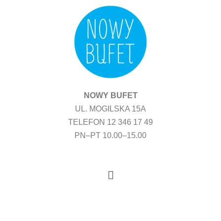
Przejdź
do
treści
NOWY BUFET
UL. MOGILSKA 15A
TELEFON 12 346 17 49
PN–PT 10.00–15.00
Menu