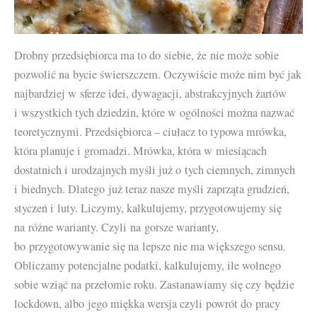
Drobny przedsiębiorca ma to do siebie, że nie może sobie
pozwolić na bycie świerszczem. Oczywiście może nim być jak
najbardziej w sferze idei, dywagacji, abstrakcyjnych żartów
i wszystkich tych dziedzin, które w ogólności można nazwać
teoretycznymi. Przedsiębiorca – ciułacz to typowa mrówka,
która planuje i gromadzi. Mrówka, która w miesiącach
dostatnich i urodzajnych myśli już o tych ciemnych, zimnych
i biednych. Dlatego już teraz nasze myśli zaprząta grudzień,
styczeń i luty. Liczymy, kalkulujemy, przygotowujemy się
na różne warianty. Czyli na gorsze warianty,
bo przygotowywanie się na lepsze nie ma większego sensu.
Obliczamy potencjalne podatki, kalkulujemy, ile wolnego
sobie wziąć na przełomie roku. Zastanawiamy się czy będzie
lockdown, albo jego miękka wersja czyli powrót do pracy