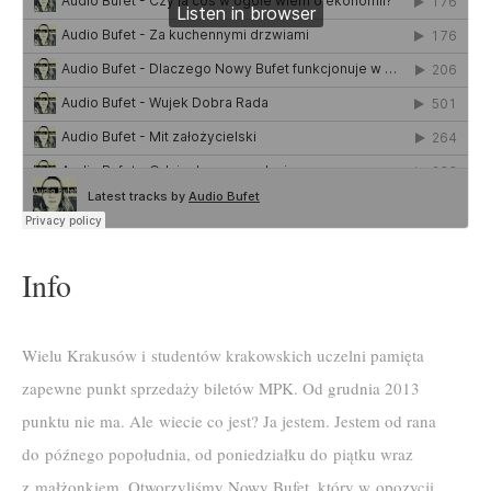
Info
Wielu Krakusów i studentów krakowskich uczelni pamięta
zapewne punkt sprzedaży biletów MPK. Od grudnia 2013
punktu nie ma. Ale wiecie co jest? Ja jestem. Jestem od rana
do późnego popołudnia, od poniedziałku do piątku wraz
z małżonkiem. Otworzyliśmy Nowy Bufet, który w opozycji