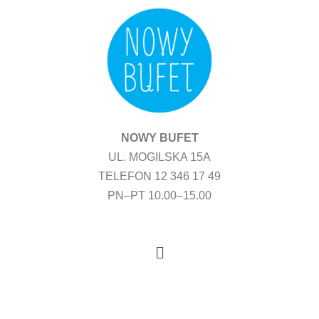
Przejdź
do
treści
NOWY BUFET
UL. MOGILSKA 15A
TELEFON 12 346 17 49
PN–PT 10.00–15.00
Menu