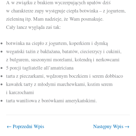
A w związku z brakiem wyczerpujących upałów dziś
w charakterze zupy występuje ciepła botwinka – z jogurtem,
zieleniną itp. Mam nadzieje, że Wam posmakuje.
Cały lancz wygląda zaś tak:
botwinka na ciepło z jogurtem, koperkiem i dymką
wegański tażin z bakłażana, batatów, ciecierzycy i cukinii,
z bulgurem, suszonymi morelami, kolendrą i nerkowcami
5 porcji tagliatelle all’amatriciana
tarta z pieczarkami, wędzonym boczkiem i serem dobbiaco
kawałek tarty z młodymi marchewkami, kozim serem
i karczochami
tarta waniliowa z borówkami amerykańskimi.
←
Poprzedni Wpis
Następny Wpis
→