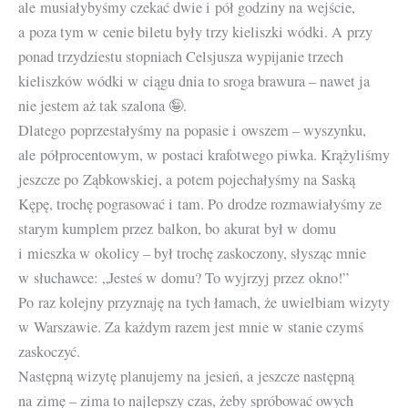
ale musiałybyśmy czekać dwie i pół godziny na wejście,
a poza tym w cenie biletu były trzy kieliszki wódki. A przy
ponad trzydziestu stopniach Celsjusza wypijanie trzech
kieliszków wódki w ciągu dnia to sroga brawura – nawet ja
nie jestem aż tak szalona 🤪.
Dlatego poprzestałyśmy na popasie i owszem – wyszynku,
ale półprocentowym, w postaci krafotwego piwka. Krążyliśmy
jeszcze po Ząbkowskiej, a potem pojechałyśmy na Saską
Kępę, trochę pograsować i tam. Po drodze rozmawiałyśmy ze
starym kumplem przez balkon, bo akurat był w domu
i mieszka w okolicy – był trochę zaskoczony, słysząc mnie
w słuchawce: „Jesteś w domu? To wyjrzyj przez okno!”
Po raz kolejny przyznaję na tych łamach, że uwielbiam wizyty
w Warszawie. Za każdym razem jest mnie w stanie czymś
zaskoczyć.
Następną wizytę planujemy na jesień, a jeszcze następną
na zimę – zima to najlepszy czas, żeby spróbować owych