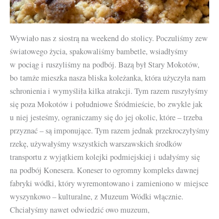
Wywiało nas z siostrą na weekend do stolicy. Poczuliśmy zew
światowego życia, spakowaliśmy bambetle, wsiadłyśmy
w pociąg i ruszyliśmy na podbój. Bazą był Stary Mokotów,
bo tamże mieszka nasza bliska koleżanka, która użyczyła nam
schronienia i wymyśliła kilka atrakcji. Tym razem ruszyłyśmy
się poza Mokotów i południowe Śródmieście, bo zwykle jak
u niej jesteśmy, ograniczamy się do jej okolic, które – trzeba
przyznać – są imponujące. Tym razem jednak przekroczyłyśmy
rzekę, używałyśmy wszystkich warszawskich środków
transportu z wyjątkiem kolejki podmiejskiej i udałyśmy się
na podbój Konesera. Koneser to ogromny kompleks dawnej
fabryki wódki, który wyremontowano i zamieniono w miejsce
wyszynkowo – kulturalne, z Muzeum Wódki włącznie.
Chciałyśmy nawet odwiedzić owo muzeum,