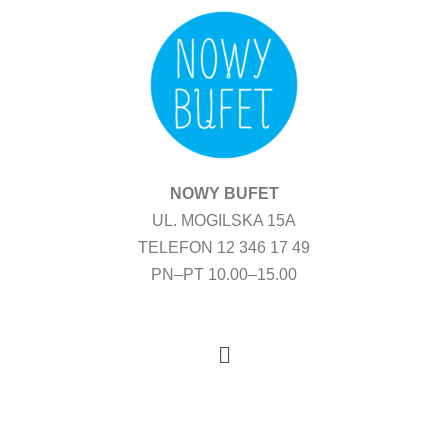
Przejdź
do
treści
NOWY BUFET
UL. MOGILSKA 15A
TELEFON 12 346 17 49
PN–PT 10.00–15.00
Menu