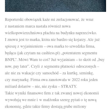
Reporterski obowiązek każe mi zrelacjonować, że wraz
z nastaniem marca nastała również nowa
wielkopowierzchniowa płachta na budynku naprzeciwko.
I znowu jest to marka, która nie bardzo się kojarzy. Ale już
spieszę z wyjaśnieniem – owa marka to szwedzka firma,
będąca (jak czytam na cashless.pl) „potentatem segmentu
BNPL”. Mówi Wam to coś? Już wyjaśniam – to skrót od „buy
now, pay later”. Czyli z segmentu płatności odroczonych –
ale nie za wakacje czy samochód – za kurtkę, szminkę,
czy marynarkę. Firma owa zanotowała w 2022 roku jeden
miliard dolarów – nie, nie zysku – STRATY.
Takie wyniki finansowe firm z tak zwanej nowej ekonomii
wywołują we mnie i w małżonku szereg pytań o tę nową
ekonomię, gdzie takie firmy dostają grube miliony