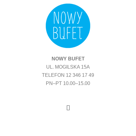
Przejdź
do
treści
NOWY BUFET
UL. MOGILSKA 15A
TELEFON 12 346 17 49
PN–PT 10.00–15.00
Menu