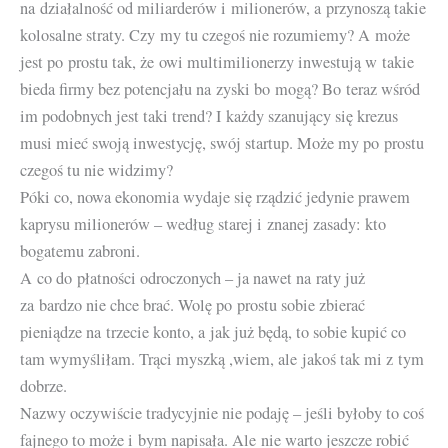
na działalność od miliarderów i milionerów, a przynoszą takie
kolosalne straty. Czy my tu czegoś nie rozumiemy? A może
jest po prostu tak, że owi multimilionerzy inwestują w takie
bieda firmy bez potencjału na zyski bo mogą? Bo teraz wśród
im podobnych jest taki trend? I każdy szanujący się krezus
musi mieć swoją inwestycję, swój startup. Może my po prostu
czegoś tu nie widzimy?
Póki co, nowa ekonomia wydaje się rządzić jedynie prawem
kaprysu milionerów – według starej i znanej zasady: kto
bogatemu zabroni.
A co do płatności odroczonych – ja nawet na raty już
za bardzo nie chce brać. Wolę po prostu sobie zbierać
pieniądze na trzecie konto, a jak już będą, to sobie kupić co
tam wymyśliłam. Trąci myszką ,wiem, ale jakoś tak mi z tym
dobrze.
Nazwy oczywiście tradycyjnie nie podaję – jeśli byłoby to coś
fajnego to może i bym napisała. Ale nie warto jeszcze robić