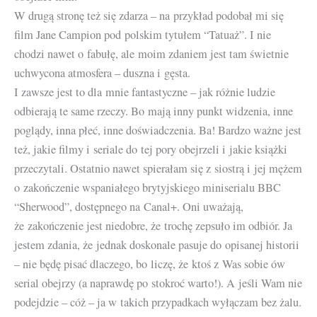
W drugą stronę też się zdarza – na przykład podobał mi się
film Jane Campion pod polskim tytułem “Tatuaż”. I nie
chodzi nawet o fabułę, ale moim zdaniem jest tam świetnie
uchwycona atmosfera – duszna i gęsta.
I zawsze jest to dla mnie fantastyczne – jak różnie ludzie
odbierają te same rzeczy. Bo mają inny punkt widzenia, inne
poglądy, inna płeć, inne doświadczenia. Ba! Bardzo ważne jest
też, jakie filmy i seriale do tej pory obejrzeli i jakie książki
przeczytali. Ostatnio nawet spierałam się z siostrą i jej mężem
o zakończenie wspaniałego brytyjskiego miniserialu BBC
“Sherwood”, dostępnego na Canal+. Oni uważają,
że zakończenie jest niedobre, że trochę zepsuło im odbiór. Ja
jestem zdania, że jednak doskonale pasuje do opisanej historii
– nie będę pisać dlaczego, bo liczę, że ktoś z Was sobie ów
serial obejrzy (a naprawdę po stokroć warto!). A jeśli Wam nie
podejdzie – cóż – ja w takich przypadkach wyłączam bez żalu.