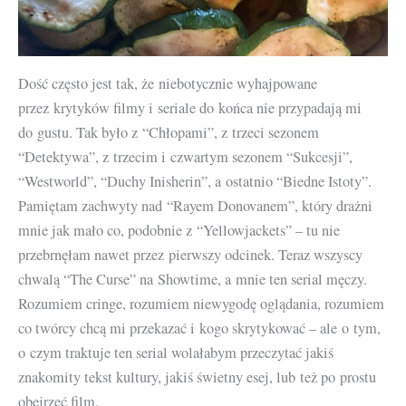
Dość często jest tak, że niebotycznie wyhajpowane
przez krytyków filmy i seriale do końca nie przypadają mi
do gustu. Tak było z “Chłopami”, z trzeci sezonem
“Detektywa”, z trzecim i czwartym sezonem “Sukcesji”,
“Westworld”, “Duchy Inisherin”, a ostatnio “Biedne Istoty”.
Pamiętam zachwyty nad “Rayem Donovanem”, który drażni
mnie jak mało co, podobnie z “Yellowjackets” – tu nie
przebrnęłam nawet przez pierwszy odcinek. Teraz wszyscy
chwalą “The Curse” na Showtime, a mnie ten serial męczy.
Rozumiem cringe, rozumiem niewygodę oglądania, rozumiem
co twórcy chcą mi przekazać i kogo skrytykować – ale o tym,
o czym traktuje ten serial wolałabym przeczytać jakiś
znakomity tekst kultury, jakiś świetny esej, lub też po prostu
obejrzeć film.