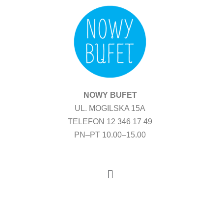
Przejdź
do
treści
NOWY BUFET
UL. MOGILSKA 15A
TELEFON 12 346 17 49
PN–PT 10.00–15.00
Menu