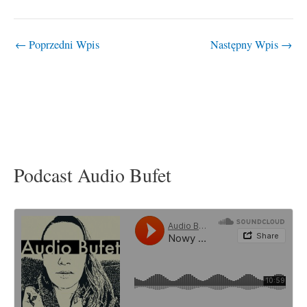
←
Poprzedni Wpis
Następny Wpis
→
Podcast Audio Bufet