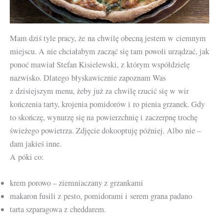
Mam dziś tyle pracy, że na chwilę obecną jestem w ciemnym
miejscu. A nie chciałabym zacząć się tam powoli urządzać, jak
ponoć mawiał Stefan Kisielewski, z którym współdzielę
nazwisko. Dlatego błyskawicznie zapoznam Was
z dzisiejszym menu, żeby już za chwilę rzucić się w wir
kończenia tarty, krojenia pomidorów i ro pienia grzanek. Gdy
to skończę, wynurzę się na powierzchnię i zaczerpnę trochę
świeżego powietrza. Zdjęcie dokooptuję później. Albo nie –
dam jakieś inne.
A póki co:
krem porowo – ziemniaczany z grzankami
makaron fusili z pesto, pomidorami i serem grana padano
tarta szparagowa z cheddarem.