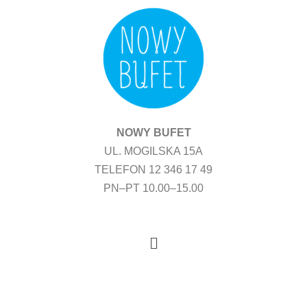
Przejdź
do
treści
NOWY BUFET
UL. MOGILSKA 15A
TELEFON 12 346 17 49
PN–PT 10.00–15.00
Menu