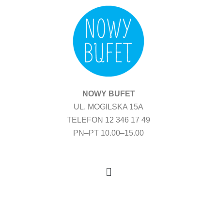
Przejdź
do
treści
NOWY BUFET
UL. MOGILSKA 15A
TELEFON 12 346 17 49
PN–PT 10.00–15.00
Menu