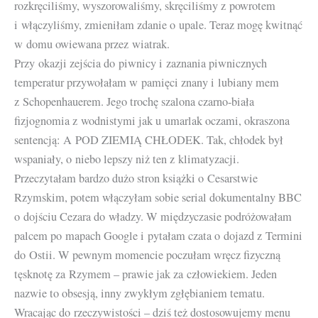
rozkręciliśmy, wyszorowaliśmy, skręciliśmy z powrotem
i włączyliśmy, zmieniłam zdanie o upale. Teraz mogę kwitnąć
w domu owiewana przez wiatrak.
Przy okazji zejścia do piwnicy i zaznania piwnicznych
temperatur przywołałam w pamięci znany i lubiany mem
z Schopenhauerem. Jego trochę szalona czarno-biała
fizjognomia z wodnistymi jak u umarlak oczami, okraszona
sentencją: A POD ZIEMIĄ CHŁODEK. Tak, chłodek był
wspaniały, o niebo lepszy niż ten z klimatyzacji.
Przeczytałam bardzo dużo stron książki o Cesarstwie
Rzymskim, potem włączyłam sobie serial dokumentalny BBC
o dojściu Cezara do władzy. W międzyczasie podróżowałam
palcem po mapach Google i pytałam czata o dojazd z Termini
do Ostii. W pewnym momencie poczułam wręcz fizyczną
tęsknotę za Rzymem – prawie jak za człowiekiem. Jeden
nazwie to obsesją, inny zwykłym zgłębianiem tematu.
Wracając do rzeczywistości – dziś też dostosowujemy menu