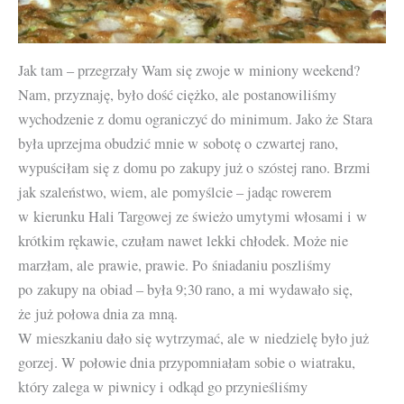
Jak tam – przegrzały Wam się zwoje w miniony weekend?
Nam, przyznaję, było dość ciężko, ale postanowiliśmy
wychodzenie z domu ograniczyć do minimum. Jako że Stara
była uprzejma obudzić mnie w sobotę o czwartej rano,
wypuściłam się z domu po zakupy już o szóstej rano. Brzmi
jak szaleństwo, wiem, ale pomyślcie – jadąc rowerem
w kierunku Hali Targowej ze świeżo umytymi włosami i w
krótkim rękawie, czułam nawet lekki chłodek. Może nie
marzłam, ale prawie, prawie. Po śniadaniu poszliśmy
po zakupy na obiad – była 9;30 rano, a mi wydawało się,
że już połowa dnia za mną.
W mieszkaniu dało się wytrzymać, ale w niedzielę było już
gorzej. W połowie dnia przypomniałam sobie o wiatraku,
który zalega w piwnicy i odkąd go przynieśliśmy